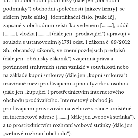
1.1.
Tyto obchodní podmínky (dále jen „obchodní
podmínky“) obchodní společnosti
[název firmy]
, se
sídlem
[vaše sídlo]
, identifikační číslo:
[vaše ič]
,
zapsané v obchodním rejstříku vedeném
[………]
, oddíl
[………]
, vložka
[……….]
(dále jen „prodávající“) upravují v
souladu s ustanovením § 1751 odst. 1 zákona č. 89/2012
Sb., občanský zákoník, ve znění pozdějších předpisů
(dále jen „občanský zákoník“) vzájemná práva a
povinnosti smluvních stran vzniklé v souvislosti nebo
na základě kupní smlouvy (dále jen „kupní smlouva“)
uzavírané mezi prodávajícím a jinou fyzickou osobou
(dále jen „kupující“) prostřednictvím internetového
obchodu prodávajícího. Internetový obchod je
prodávajícím provozován na webové stránce umístěné
na internetové adrese
[………]
(dále jen „webová stránka“),
a to prostřednictvím rozhraní webové stránky (dále jen
„webové rozhraní obchodu“).