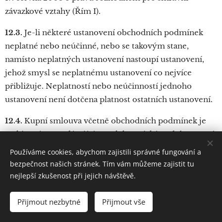
závazkové vztahy (Řím I).
12.3.
Je-li některé ustanovení obchodních podmínek
neplatné nebo neúčinné, nebo se takovým stane,
namísto neplatných ustanovení nastoupí ustanovení,
jehož smysl se neplatnému ustanovení co nejvíce
přibližuje. Neplatností nebo neúčinností jednoho
ustanovení není dotčena platnost ostatních ustanovení.
12.4.
Kupní smlouva včetně obchodních podmínek je
archivována prodávajícím v elektronické podobě a není
přístupná.
Používáme cookies, abychom zajistili správné fungování a
bezpečnost našich stránek. Tím vám můžeme zajistit tu
12.5.
Přílohu obchodních podmínek tvoří vzorový
nejlepší zkušenost při jejich návštěvě.
formulář pro odstoupení od kupní smlouvy.
Přijmout nezbytné
Přijmout vše
12.6.
Kontaktní údaje prodávajícího: adresa pro
doručování
[………..]
, adresa elektronické pošty
[………..]
,