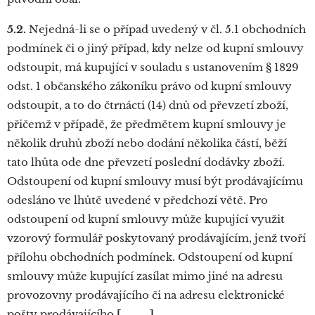
5.2.
Nejedná-li se o případ uvedený v čl. 5.1 obchodních
podmínek či o jiný případ, kdy nelze od kupní smlouvy
odstoupit, má kupující v souladu s ustanovením § 1829
odst. 1 občanského zákoníku právo od kupní smlouvy
odstoupit, a to do čtrnácti (14) dnů od převzetí zboží,
přičemž v případě, že předmětem kupní smlouvy je
několik druhů zboží nebo dodání několika částí, běží
tato lhůta ode dne převzetí poslední dodávky zboží.
Odstoupení od kupní smlouvy musí být prodávajícímu
odesláno ve lhůtě uvedené v předchozí větě. Pro
odstoupení od kupní smlouvy může kupující využit
vzorový formulář poskytovaný prodávajícím, jenž tvoří
přílohu obchodních podmínek. Odstoupení od kupní
smlouvy může kupující zasílat mimo jiné na adresu
provozovny prodávajícího či na adresu elektronické
pošty prodávajícího
[………..]
.